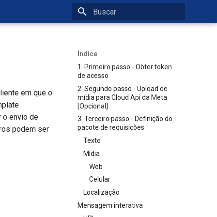
Inicializando a pesquisa
Índice
1. Primeiro passo - Obter token
de acesso
2. Segundo passo - Upload de
liente em que o
mídia para Cloud Api da Meta
mplate
[Opcional]
 o envio de
3. Terceiro passo - Definição do
pacote de requisições
tros podem ser
Texto
Mídia
Web
Celular
Localização
Mensagem interativa