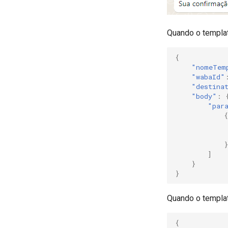
Quando o templat
{
"nomeTem
"wabaId"
"destina
"body"
:
"par
{
}
]
}
}
Quando o templat
{