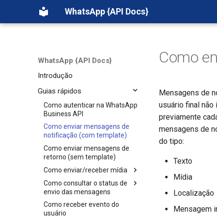
WhatsApp {API Docs}
Como en
WhatsApp {API Docs}
Introdução
Guias rápidos
Mensagens de not
usuário final nã
Como autenticar na WhatsApp
Business API
previamente cada
Como enviar mensagens de
mensagens de no
notificação (com template)
do tipo:
Como enviar mensagens de
retorno (sem template)
Texto
Como enviar/receber mídia
Mídia
Como consultar o status de
Enviar (Upload)
envio das mensagens
Localização
Receber (Download)
Como receber evento do
Mensagem Individual
Mensagem in
usuário