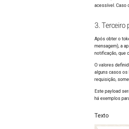
Criação de modelos
acessível. Caso 
Status recebidos no
Flows
Webhook
O que são Flows?
3. Terceiro
Playground
Editor Json de Flows
Após obter o tok
mensagem), a apl
notificação, que
O valores defini
alguns casos os 
requisição, some
Este payload ser
há exemplos para
Texto