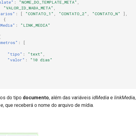
plate"
:
"NOME_DO_TEMPLATE_META"
,
:
"VALOR_ID_WABA_META"
,
tarios"
:
[
"CONTATO_1"
,
"CONTATO_2"
,
"CONTATO_N"
],
:
{
kMedia"
:
"LINK_MEDIA"
{
ametros"
:
[
"tipo"
:
"text"
,
"valor"
:
"10 dias"
os do tipo
documento
, além das variáveis
idMedia
e
linkMedia
me
, que receberá o nome do arquivo de mídia.