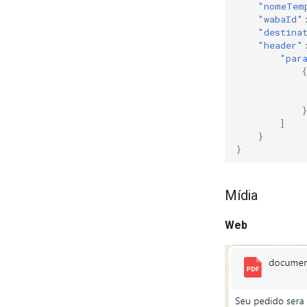
"nomeTem
"wabaId"
"destina
"header"
"par
{
}
]
}
}
Mídia
Web