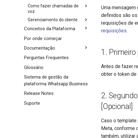
Várias Mensagens por
Como fazer chamadas de
Período
Uma mensagem de 
voz
Agregada por Período
definidos são os
Gerenciamento do cliente
Configuração inicial
requisições de 
Efetuar ou receber
Como gerenciar Webhook
Conceitos da Plataforma
requisições
.
chamadas
Como gerenciar templates
Conceitos
Por onde começar
Encerrar chamadas
Como gerenciar telefones
Tipos de Conversas
Documentação
1. Primeiro
Como gerenciar QR codes
Políticas
O que é um pacote de
Perguntas Frequentes
Como consultar métricas e
Onboarding Cliente
requisições?
Antes de fazer r
conversas
Glossário
Assincronicidade no envio de
obter o token de
Como gerenciar usuários
mensagens
Sistema de gestão da
Como gerenciar flows
plataforma Whatsapp Business
Requisitos para envio de
mensagens
Release Notes
2. Segundo
Swagger
Suporte
[Opcional]
Resolução de problemas
Exemplos de payloads
Caso o template
Componentes do modelo
Mensagem de notificação
Meta, conforme d
Categorização de modelos
Mensagens recebidas no
também, utilizar 
Webhook