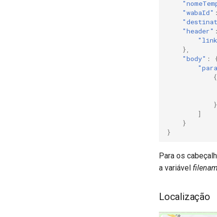
"nomeTem
"wabaId"
"destina
"header"
"lin
},
"body"
:
"par
{
}
]
}
}
Para os cabeçalh
a variável
filena
Localização