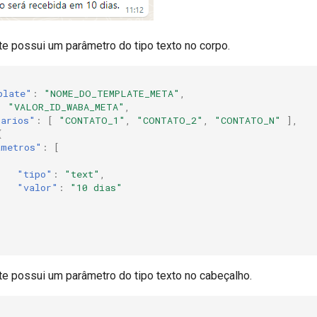
e possui um parâmetro do tipo texto no corpo.
plate"
:
"NOME_DO_TEMPLATE_META"
,
:
"VALOR_ID_WABA_META"
,
tarios"
:
[
"CONTATO_1"
,
"CONTATO_2"
,
"CONTATO_N"
],
{
ametros"
:
[
"tipo"
:
"text"
,
"valor"
:
"10 dias"
e possui um parâmetro do tipo texto no cabeçalho.