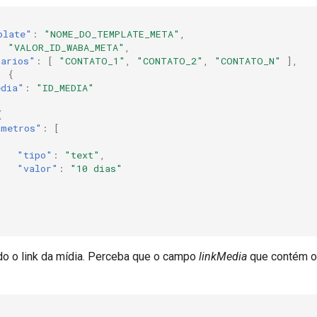
plate"
:
"NOME_DO_TEMPLATE_META"
,
:
"VALOR_ID_WABA_META"
,
tarios"
:
[
"CONTATO_1"
,
"CONTATO_2"
,
"CONTATO_N"
],
:
{
edia"
:
"ID_MEDIA"
{
ametros"
:
[
"tipo"
:
"text"
,
"valor"
:
"10 dias"
do o link da mídia. Perceba que o campo
linkMedia
que contém o