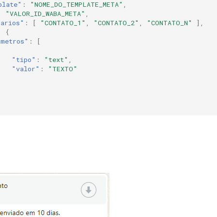
plate"
:
"NOME_DO_TEMPLATE_META"
,
:
"VALOR_ID_WABA_META"
,
tarios"
:
[
"CONTATO_1"
,
"CONTATO_2"
,
"CONTATO_N"
],
:
{
ametros"
:
[
"tipo"
:
"text"
,
"valor"
:
"TEXTO"