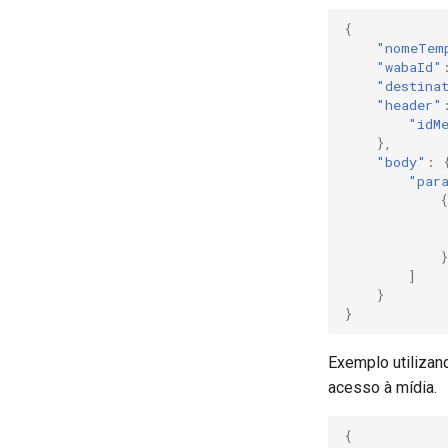
{
"nomeTem
"wabaId"
"destina
"header"
"idM
},
"body"
:
"par
{
}
]
}
}
Exemplo utilizan
acesso à mídia.
{