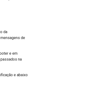
io da
de mensagens de
footer e em
r passados na
ificação e abaixo