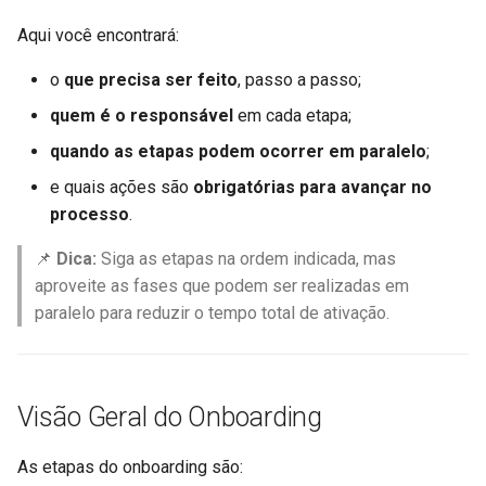
Exemplos de payloads
O que você precisa fazer:
Como gerenciar flows
d
Como receber evento do
Aqui você encontrará:
o
usuário
Componentes do modelo
🔐 Sobre o login de acesso
o
que precisa ser feito
, passo a passo;
a
Como fazer chamadas de
2. Formulário de Onboarding
Categorização de modelos
quem é o responsável
em cada etapa;
p
voz
quando as etapas podem ocorrer em paralelo
;
Criação de modelos
Responsável: Cliente
e
e quais ações são
obrigatórias para avançar no
Gerenciamento do cliente
s
processo
.
3. Criação da WABA
Flows
(WhatsApp Business
q
📌
Dica:
Siga as etapas na ordem indicada, mas
Account)
aproveite as fases que podem ser realizadas em
u
paralelo para reduzir o tempo total de ativação.
Responsável: Serpro e
i
Cliente
s
4. Solicitação de Aprovação
a
Visão Geral do Onboarding
de Uso Governamental junto à
Meta
As etapas do onboarding são: