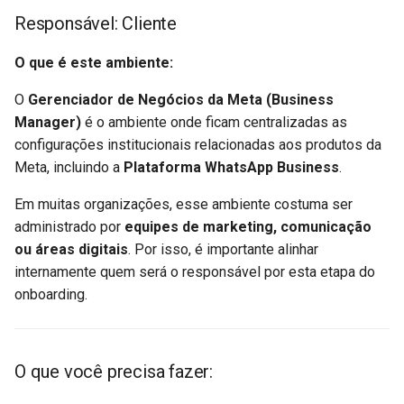
Serpro
Responsável: Cliente
Regras importantes sobre o
O que é este ambiente:
número de telefone:
O
Gerenciador de Negócios da Meta (Business
Imagem de exibição – boas
Manager)
é o ambiente onde ficam centralizadas as
práticas:
configurações institucionais relacionadas aos produtos da
Meta, incluindo a
Plataforma WhatsApp Business
.
Ativação do número:
Em muitas organizações, esse ambiente costuma ser
administrado por
equipes de marketing, comunicação
7. Ativação do Número
ou áreas digitais
. Por isso, é importante alinhar
internamente quem será o responsável por esta etapa do
Responsável: Serpro e
onboarding.
Cliente
8. Credenciais de Acesso à
API
O que você precisa fazer: