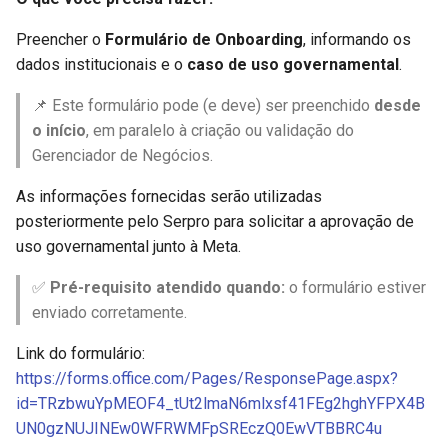
Preencher o
Formulário de Onboarding
, informando os
dados institucionais e o
caso de uso governamental
.
📌 Este formulário pode (e deve) ser preenchido
desde
o início
, em paralelo à criação ou validação do
Gerenciador de Negócios.
As informações fornecidas serão utilizadas
posteriormente pelo Serpro para solicitar a aprovação de
uso governamental junto à Meta.
✅
Pré-requisito atendido quando:
o formulário estiver
enviado corretamente.
Link do formulário:
https://forms.office.com/Pages/ResponsePage.aspx?
id=TRzbwuYpMEOF4_tUt2lmaN6mlxsf41FEg2hghYFPX4B
UN0gzNUJINEw0WFRWMFpSREczQ0EwVTBBRC4u