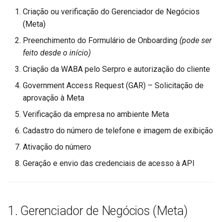
Responsável: Serpro
Criação ou verificação do Gerenciador de Negócios
(Meta)
5. Verificação da Empresa no
Preenchimento do Formulário de Onboarding
(pode ser
Ambiente Meta
feito desde o início)
Criação da WABA pelo Serpro e autorização do cliente
Responsável: Cliente (com
apoio do Serpro)
Government Access Request (GAR) – Solicitação de
aprovação à Meta
O que normalmente é
Verificação da empresa no ambiente Meta
solicitado:
Cadastro do número de telefone e imagem de exibição
O que você precisa fazer:
Ativação do número
Geração e envio das credenciais de acesso à API
6. Cadastro do Número de
Telefone, Imagem de
Exibição e Ativação
1. Gerenciador de Negócios (Meta)
Responsável: Cliente ou